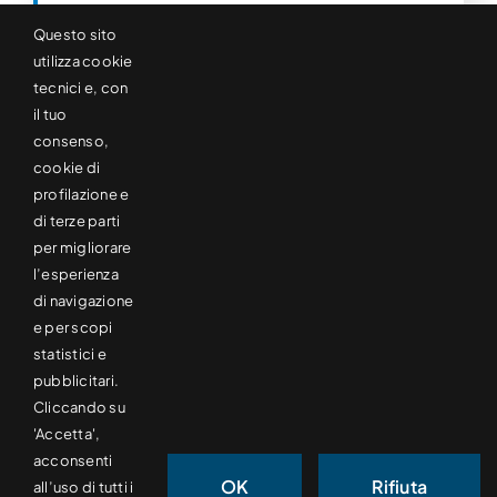
TB8SB
Questo sito
utilizza cookie
tecnici e, con
il tuo
consenso,
cookie di
profilazione e
di terze parti
per migliorare
l’esperienza
di navigazione
e per scopi
statistici e
pubblicitari.
Cliccando su
'Accetta',
Taglierina ribobinatrice bialbero
,
Taglierine
acconsenti
ribobinatrici ad albero
OK
Rifiuta
all’uso di tutti i