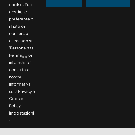
cookie. Puoi
TB5SB
gestire le
preferenze o
rifiutare il
consenso
cliccando su
'Personalizza'.
Per maggiori
informazioni,
consulta la
nostra
Informativa
sulla Privacy e
Cookie
Policy.
Taglierine ribobinatrici ad albero
Impostazioni
B Matic