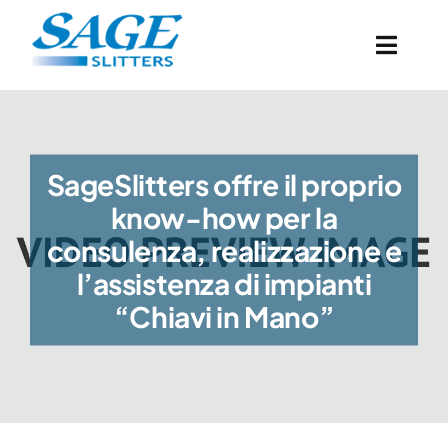
Salta
al
Toggl
contenuto
Navig
Home
SageSlitters offre il proprio
Prodotti
know-how per la
consulenza, realizzazione e
Occasioni
l’assistenza di impianti
“Chiavi in Mano”
Azienda
News
Contatti