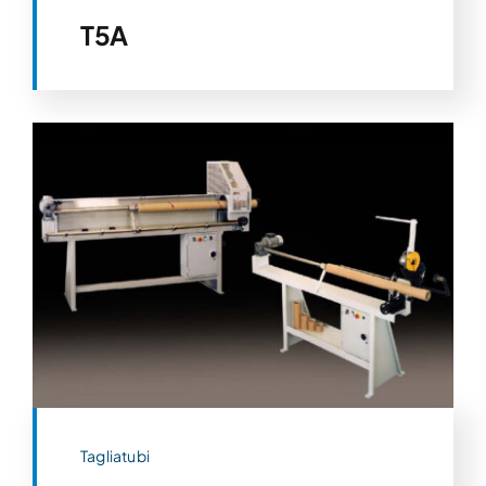
T5A
Tagliatubi