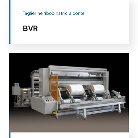
Taglierine ribobinatrici a ponte
BVR