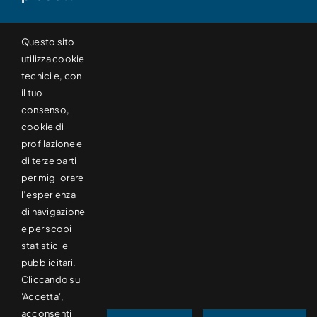
TAGLIERINE RIBOBINATRICI
Questo sito
utilizza cookie
tecnici e, con
SVOLGITORI
il tuo
consenso,
cookie di
RIBOBINATRICI
profilazione e
di terze parti
TAGLIATUBI
per migliorare
l’esperienza
di navigazione
MONOPIEGA
e per scopi
statistici e
pubblicitari.
ALTRO
Cliccando su
'Accetta',
acconsenti