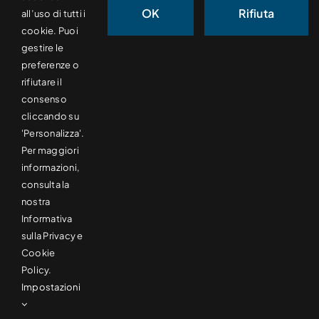
OK
Rifiuta
all’uso di tutti i
cookie. Puoi
contatti.
gestire le
preferenze o
rifiutare il
+39 0332 201069
consenso
cliccando su
info@sageslitters.com
'Personalizza'.
Per maggiori
Via Cesariano, 27, 21056 Induno Olona VA
informazioni,
consulta la
nostra
Informativa
sulla Privacy e
Cookie
Policy.
© 2012 - 2026 • All Rights Reserved • Powered by
Impostazioni
Dnami.com
•
Privacy Policy
•
Cookie Policy