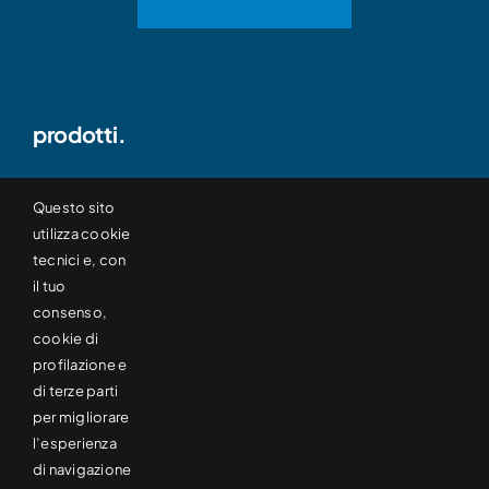
prodotti.
TAGLIERINE RIBOBINATRICI
Questo sito
utilizza cookie
tecnici e, con
SVOLGITORI
il tuo
consenso,
cookie di
RIBOBINATRICI
profilazione e
di terze parti
TAGLIATUBI
per migliorare
l’esperienza
di navigazione