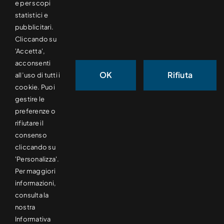
MONOPIEGA
e per scopi
statistici e
pubblicitari.
ALTRO
Cliccando su
'Accetta',
acconsenti
OK
Rifiuta
all’uso di tutti i
cookie. Puoi
contatti.
gestire le
preferenze o
rifiutare il
+39 0332 201069
consenso
cliccando su
info@sageslitters.com
'Personalizza'.
Per maggiori
Via Cesariano, 27, 21056 Induno Olona VA
informazioni,
consulta la
nostra
Informativa